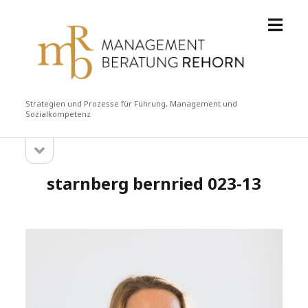
Menü
Management
öffne
Beratung
Rehorn
Strategien und Prozesse für Führung, Management und
Sozialkompetenz
Seitenleiste
Sidebar
öffnen
starnberg bernried 023-13